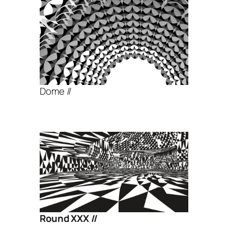
Dome //
Round XXX //